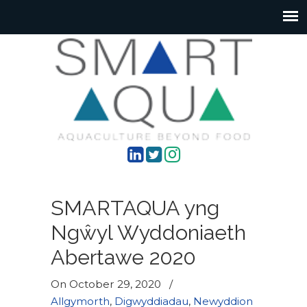
SMARTAQUA yng
Ngŵyl Wyddoniaeth
Abertawe 2020
On October 29, 2020
/
Allgymorth
,
Digwyddiadau
,
Newyddion