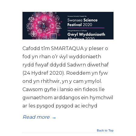
Cafodd tîm SMARTAQUA y pleser o
fod yn rhan o’r ŵyl wyddoniaeth
rydd fwyaf ddydd Sadwrn diwethaf
(24 Hydref 2020). Roeddem yn fyw
ond yn rhithwir, yn y cam ymylol.
Cawsom gyfle i lansio ein fideos lle
gwnaethom arddangos ein hymchwil
ar les pysgod pysgod ac iechyd
Read more
→
Back to Top